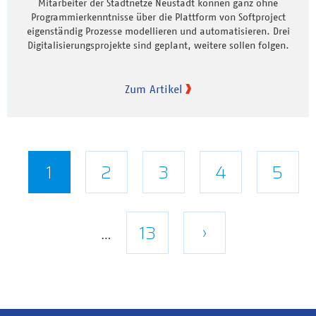
Mitarbeiter der Stadtnetze Neustadt können ganz ohne
Programmierkenntnisse über die Plattform von Softproject
eigenständig Prozesse modellieren und automatisieren. Drei
Digitalisierungsprojekte sind geplant, weitere sollen folgen.
Zum Artikel
Seitennummerierung
Aktuelle
1
Seite
2
Seite
3
Seite
4
Seite
5
Seite
Letzte
13
Nächste
›
…
Seite
Seite