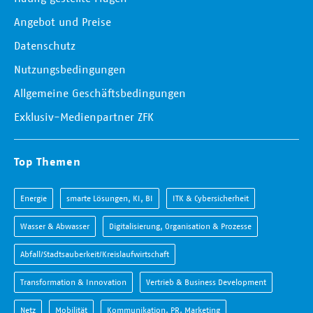
Angebot und Preise
Datenschutz
Nutzungsbedingungen
Allgemeine Geschäftsbedingungen
Exklusiv-Medienpartner ZFK
Top Themen
Energie
smarte Lösungen, KI, BI
ITK & Cybersicherheit
Wasser & Abwasser
Digitalisierung, Organisation & Prozesse
Abfall/Stadtsauberkeit/Kreislaufwirtschaft
Transformation & Innovation
Vertrieb & Business Development
Netz
Mobilität
Kommunikation, PR, Marketing