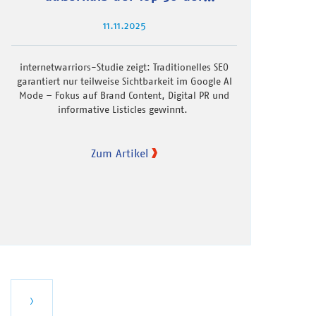
klassischen Suche
11.11.2025
internetwarriors-Studie zeigt: Traditionelles SEO
garantiert nur teilweise Sichtbarkeit im Google AI
Mode – Fokus auf Brand Content, Digital PR und
informative Listicles gewinnt.
Zum Artikel
zte
Nächste
›