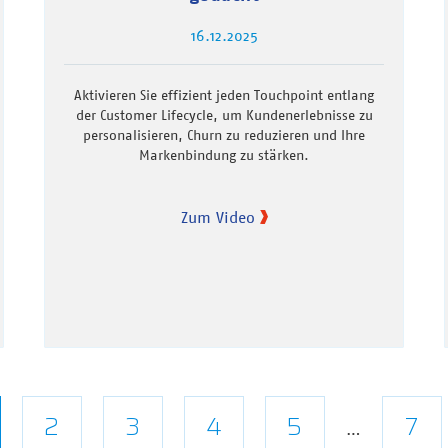
16.12.2025
Aktivieren Sie effizient jeden Touchpoint entlang
der Customer Lifecycle, um Kundenerlebnisse zu
personalisieren, Churn zu reduzieren und Ihre
Markenbindung zu stärken.
Zum Video
tuelle
Seite
2
Seite
3
Seite
4
Seite
5
Let
7
…