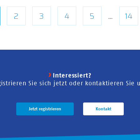
tuelle
Seite
2
Seite
3
Seite
4
Seite
5
Letz
14
…
ite
Seit
Interessiert?
istrieren Sie sich jetzt oder kontaktieren Sie 
Jetzt registrieren
Kontakt