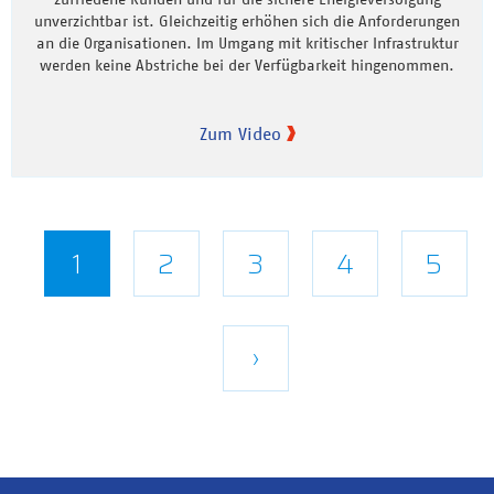
unverzichtbar ist. Gleichzeitig erhöhen sich die Anforderungen
an die Organisationen. Im Umgang mit kritischer Infrastruktur
werden keine Abstriche bei der Verfügbarkeit hingenommen.
Zum Video
Seitennummerierung
Aktuelle
1
Seite
2
Seite
3
Seite
4
Seite
5
Seite
Nächste
›
Seite