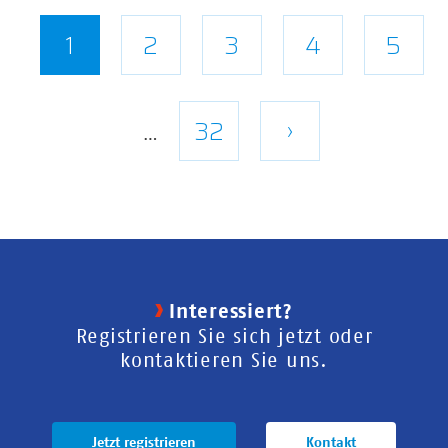
Seitennummerierung
Aktuelle
1
Seite
2
Seite
3
Seite
4
Seite
5
Seite
Letzte
32
Nächste
›
…
Seite
Seite
Interessiert?
Registrieren Sie sich jetzt oder
kontaktieren Sie uns.
Jetzt registrieren
Kontakt