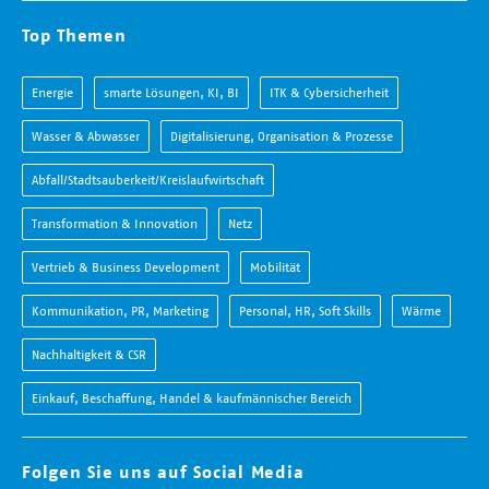
Top Themen
Energie
smarte Lösungen, KI, BI
ITK & Cybersicherheit
Wasser & Abwasser
Digitalisierung, Organisation & Prozesse
Abfall/Stadtsauberkeit/Kreislaufwirtschaft
Transformation & Innovation
Netz
Vertrieb & Business Development
Mobilität
Kommunikation, PR, Marketing
Personal, HR, Soft Skills
Wärme
Nachhaltigkeit & CSR
Einkauf, Beschaffung, Handel & kaufmännischer Bereich
Folgen Sie uns auf Social Media