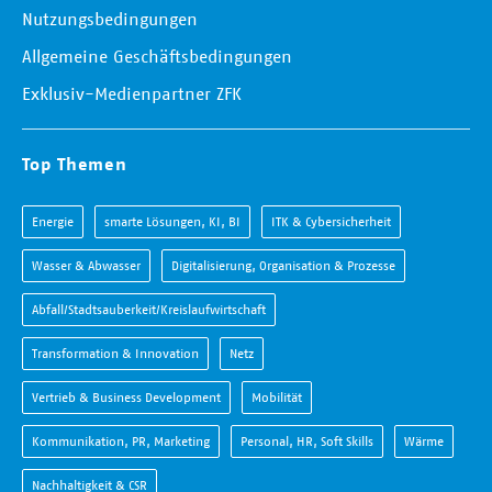
Nutzungsbedingungen
Allgemeine Geschäftsbedingungen
Exklusiv-Medienpartner ZFK
Top Themen
Energie
smarte Lösungen, KI, BI
ITK & Cybersicherheit
Wasser & Abwasser
Digitalisierung, Organisation & Prozesse
Abfall/Stadtsauberkeit/Kreislaufwirtschaft
Transformation & Innovation
Netz
Vertrieb & Business Development
Mobilität
Kommunikation, PR, Marketing
Personal, HR, Soft Skills
Wärme
Nachhaltigkeit & CSR