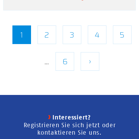
Seitennummerierung
Aktuelle
1
Seite
2
Seite
3
Seite
4
Seite
5
Seite
Letzte
6
Nächste
›
…
Seite
Seite
Interessiert?
Registrieren Sie sich jetzt oder
kontaktieren Sie uns.