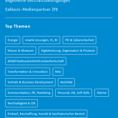
Allgemeine Geschäftsbedingungen
Exklusiv-Medienpartner ZFK
Top Themen
Energie
smarte Lösungen, KI, BI
ITK & Cybersicherheit
Wasser & Abwasser
Digitalisierung, Organisation & Prozesse
Abfall/Stadtsauberkeit/Kreislaufwirtschaft
Transformation & Innovation
Netz
Vertrieb & Business Development
Mobilität
Kommunikation, PR, Marketing
Personal, HR, Soft Skills
Wärme
Nachhaltigkeit & CSR
Einkauf, Beschaffung, Handel & kaufmännischer Bereich