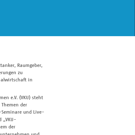
ktanker, Raumgeber,
derungen zu
alwirtschaft in
en e.V. (VKU) steht
e Themen der
-Seminare und Live-
d „VKU-
tem der
gsunternehmen und