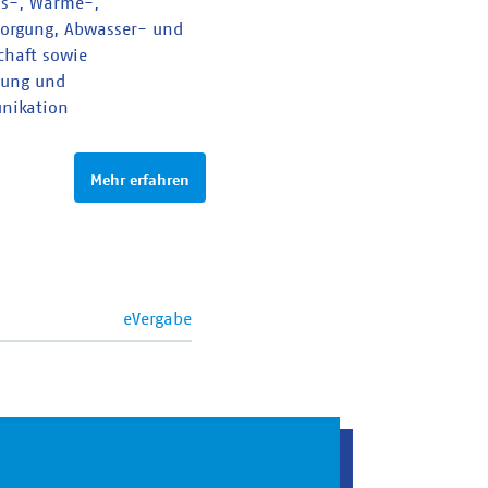
as-, Wärme-,
sorgung, Abwasser- und
schaft sowie
gung und
nikation
Mehr erfahren
eVergabe