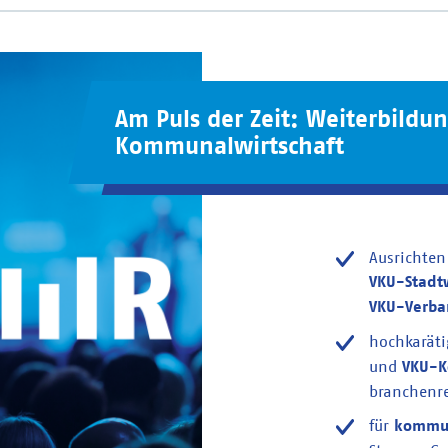
Am Puls der Zeit: Weiterbildu
Kommunalwirtschaft
Ausrichten
VKU-Stadt
VKU-Verba
hochkaräti
und
VKU-K
branchenr
für
kommu