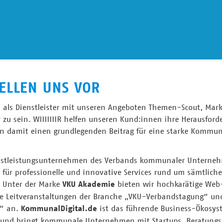
STELLEN UNS VOR
s, als Dienstleister mit unseren Angeboten Themen-Scout, Mar
 zu sein. WIIIIIIIR helfen unseren Kund:innen ihre Herausfor
en damit einen grundlegenden Beitrag für eine starke Kommun
nstleistungsunternehmen des Verbands kommunaler Unternehm
 für professionelle und innovative Services rund um sämtlich
 Unter der Marke
VKU Akademie
bieten wir hochkarätige Web
ie Leitveranstaltungen der Branche „VKU-Verbandstagung“ un
®“ an.
KommunalDigital.de
ist das führende Business-Ökosys
und bringt kommunale Unternehmen mit Startups, Beratun