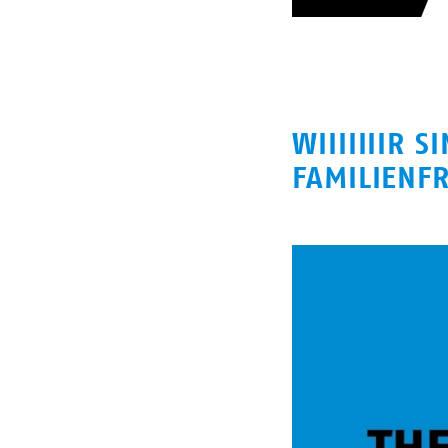
WIIIIIIIR 
FAMILIENFR
Video
Url