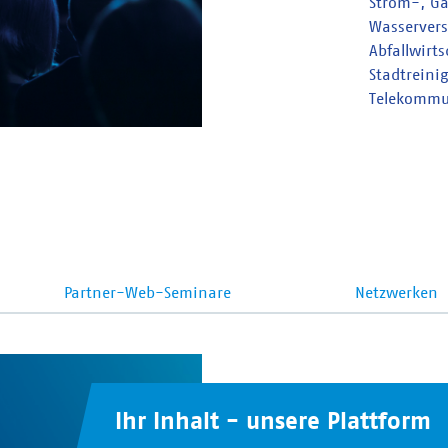
Strom-, G
Wasserver
Abfallwirt
Stadtreini
Telekommu
Partner-Web-Seminare
Netzwerken
Ihr Inhalt - unsere Plattform