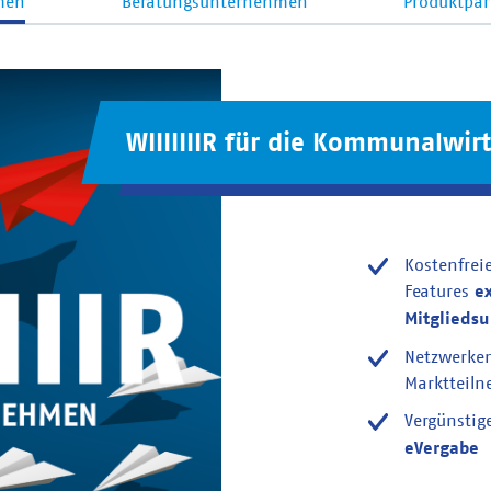
men
Beratungsunternehmen
Produktpar
WIIIIIIIR für die Kommunalwirt
Kostenfrei
Features
e
Mitglieds
Netzwerke
Marktteil
Vergünstig
eVergabe