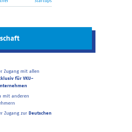
tner
Startups
schaft
er Zugang mit allen
xklusiv für VKU-
unternehmen
n mit anderen
nehmern
er Zugang zur
Deutschen