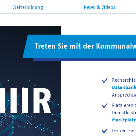
Weiterbildung
News & Videos
Treten Sie mit der Kommunalw
Recherchie
Datenban
Ansprechp
Platzieren
Dienstleis
Marktplatz
Lernen Sie 