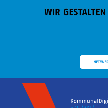
NETZWE
KommunalDigit