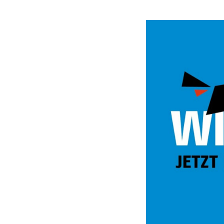
Video
Url