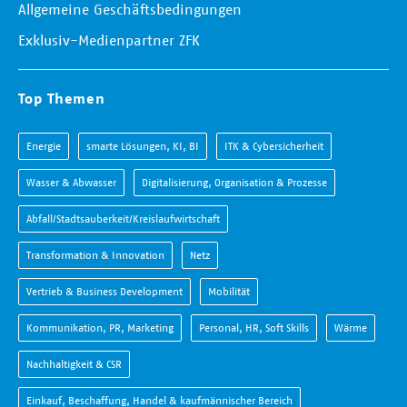
Allgemeine Geschäftsbedingungen
Exklusiv-Medienpartner ZFK
Top Themen
Energie
smarte Lösungen, KI, BI
ITK & Cybersicherheit
Wasser & Abwasser
Digitalisierung, Organisation & Prozesse
Abfall/Stadtsauberkeit/Kreislaufwirtschaft
Transformation & Innovation
Netz
Vertrieb & Business Development
Mobilität
Kommunikation, PR, Marketing
Personal, HR, Soft Skills
Wärme
Nachhaltigkeit & CSR
Einkauf, Beschaffung, Handel & kaufmännischer Bereich