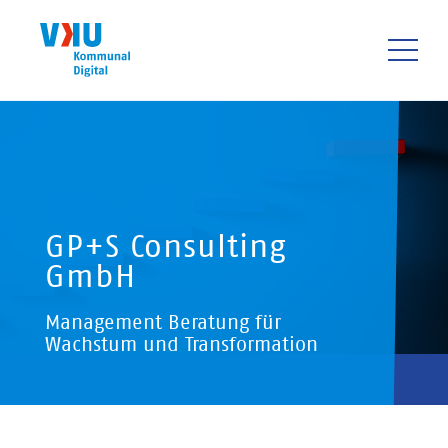
Direkt
zum
Inhalt
HAUPTNAVIGATIO
GP+S Consulting
GmbH
Management Beratung für
Wachstum und Transformation