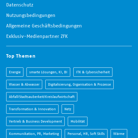
Datenschutz
Nutzungsbedingungen
Allgemeine Geschäftsbedingungen
Exklusiv-Medienpartner ZFK
Top Themen
Energie
smarte Lösungen, KI, BI
ITK & Cybersicherheit
Wasser & Abwasser
Digitalisierung, Organisation & Prozesse
Abfall/Stadtsauberkeit/Kreislaufwirtschaft
Transformation & Innovation
Netz
Vertrieb & Business Development
Mobilität
Kommunikation, PR, Marketing
Personal, HR, Soft Skills
Wärme