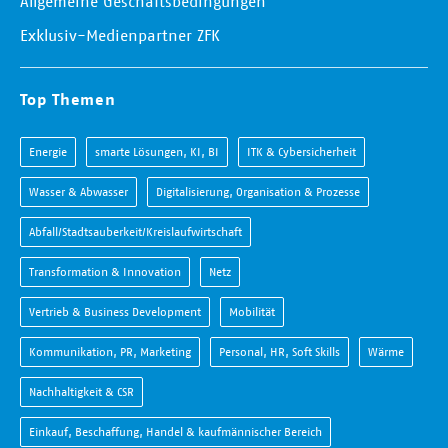
Allgemeine Geschäftsbedingungen
Exklusiv-Medienpartner ZFK
Top Themen
Energie
smarte Lösungen, KI, BI
ITK & Cybersicherheit
Wasser & Abwasser
Digitalisierung, Organisation & Prozesse
Abfall/Stadtsauberkeit/Kreislaufwirtschaft
Transformation & Innovation
Netz
Vertrieb & Business Development
Mobilität
Kommunikation, PR, Marketing
Personal, HR, Soft Skills
Wärme
Nachhaltigkeit & CSR
Einkauf, Beschaffung, Handel & kaufmännischer Bereich