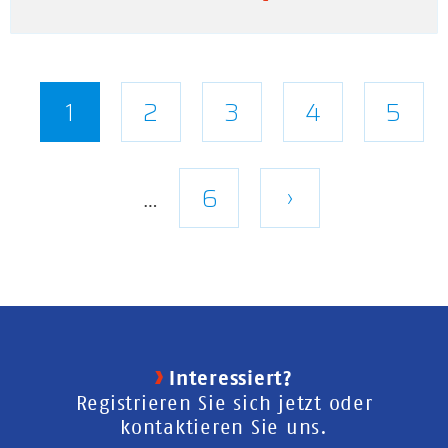
Seitennummerierung
Aktuelle
1
Seite
2
Seite
3
Seite
4
Seite
5
Seite
Letzte
6
Nächste
›
…
Seite
Seite
Interessiert?
Registrieren Sie sich jetzt oder
kontaktieren Sie uns.