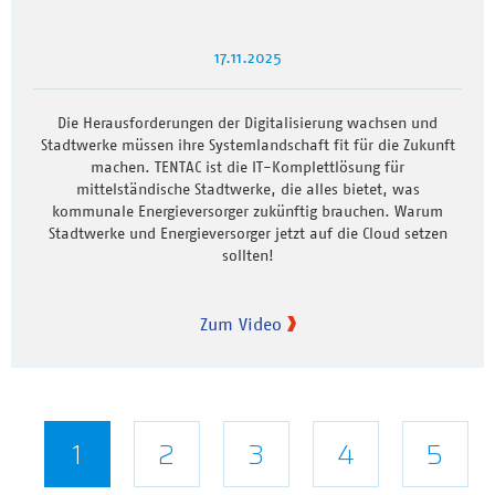
17.11.2025
Die Herausforderungen der Digitalisierung wachsen und
Stadtwerke müssen ihre Systemlandschaft fit für die Zukunft
machen. TENTAC ist die IT-Komplettlösung für
mittelständische Stadtwerke, die alles bietet, was
kommunale Energieversorger zukünftig brauchen. Warum
Stadtwerke und Energieversorger jetzt auf die Cloud setzen
sollten!
Zum Video
Seitennummerierung
Aktuelle
1
Seite
2
Seite
3
Seite
4
Seite
5