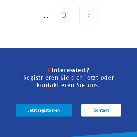
Seite
Letzte
9
Nächste
›
…
Seite
Seite
Interessiert?
Registrieren Sie sich jetzt oder
kontaktieren Sie uns.
Jetzt registrieren
Kontakt