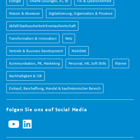
Energie
smarte Lösungen, KI, BI
ITK & Cybersicherheit
Wasser & Abwasser
Digitalisierung, Organisation & Prozesse
Abfall/Stadtsauberkeit/Kreislaufwirtschaft
Transformation & Innovation
Netz
Vertrieb & Business Development
Mobilität
Kommunikation, PR, Marketing
Personal, HR, Soft Skills
Wärme
Nachhaltigkeit & CSR
Einkauf, Beschaffung, Handel & kaufmännischer Bereich
Folgen Sie uns auf Social Media