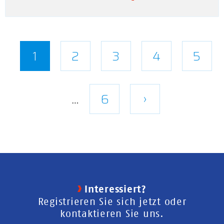
Seitennummerierung
Aktuelle
1
Seite
2
Seite
3
Seite
4
Seite
5
Seite
Letzte
6
Nächste
›
…
Seite
Seite
Interessiert?
Registrieren Sie sich jetzt oder
kontaktieren Sie uns.