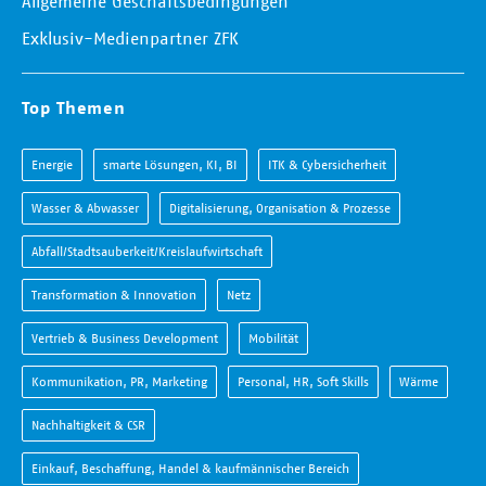
Allgemeine Geschäftsbedingungen
Exklusiv-Medienpartner ZFK
Top Themen
Energie
smarte Lösungen, KI, BI
ITK & Cybersicherheit
Wasser & Abwasser
Digitalisierung, Organisation & Prozesse
Abfall/Stadtsauberkeit/Kreislaufwirtschaft
Transformation & Innovation
Netz
Vertrieb & Business Development
Mobilität
Kommunikation, PR, Marketing
Personal, HR, Soft Skills
Wärme
Nachhaltigkeit & CSR
Einkauf, Beschaffung, Handel & kaufmännischer Bereich