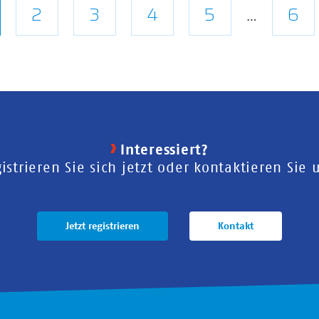
tuelle
Seite
2
Seite
3
Seite
4
Seite
5
Let
6
…
ite
Sei
Interessiert?
istrieren Sie sich jetzt oder kontaktieren Sie 
Jetzt registrieren
Kontakt