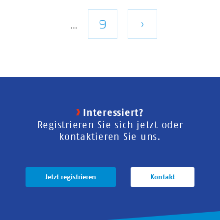
Seite
Letzte
9
Nächste
›
…
Seite
Seite
Interessiert?
Registrieren Sie sich jetzt oder
kontaktieren Sie uns.
Jetzt registrieren
Kontakt