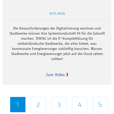
17.11.2025
Die Herausforderungen der Digitalisierung wachsen und
Stadtwerke müssen ihre Systemlandschaft fit für die Zukunft
machen. TENTAC ist die IT-Komplettlösung für
mittelständische Stadtwerke, die alles bietet, was
kommunale Energieversorger zukünftig brauchen. Warum
Stadtwerke und Energieversorger jetzt auf die Cloud setzen
sollten!
Zum Video
Seitennummerierung
Aktuelle
1
Seite
2
Seite
3
Seite
4
Seite
5