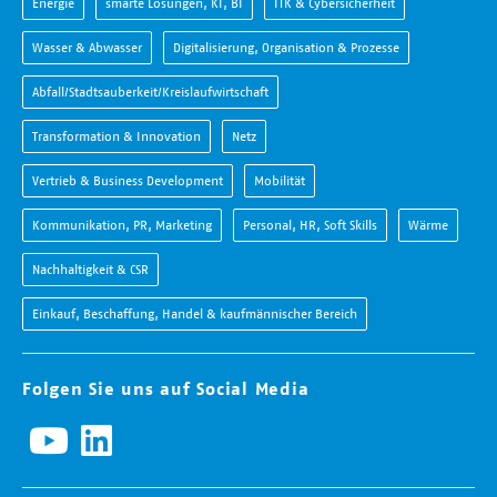
Energie
smarte Lösungen, KI, BI
ITK & Cybersicherheit
Wasser & Abwasser
Digitalisierung, Organisation & Prozesse
Abfall/Stadtsauberkeit/Kreislaufwirtschaft
Transformation & Innovation
Netz
Vertrieb & Business Development
Mobilität
Kommunikation, PR, Marketing
Personal, HR, Soft Skills
Wärme
Nachhaltigkeit & CSR
Einkauf, Beschaffung, Handel & kaufmännischer Bereich
Folgen Sie uns auf Social Media