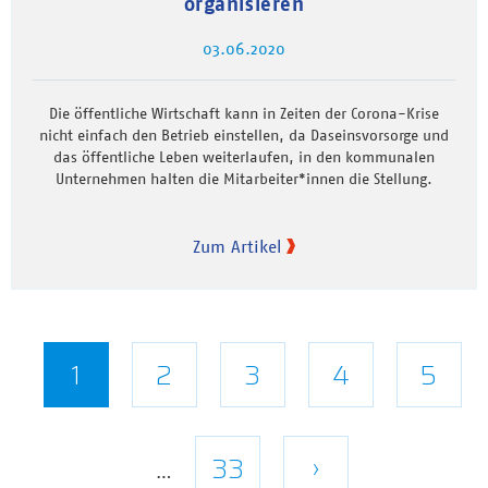
organisieren
03.06.2020
Die öffentliche Wirtschaft kann in Zeiten der Corona-Krise
nicht einfach den Betrieb einstellen, da Daseinsvorsorge und
das öffentliche Leben weiterlaufen, in den kommunalen
Unternehmen halten die Mitarbeiter*innen die Stellung.
Zum Artikel
Seitennummerierung
Aktuelle
1
Seite
2
Seite
3
Seite
4
Seite
5
Seite
Letzte
33
Nächste
›
…