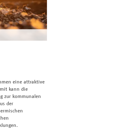
hmen eine attraktive
amit kann die
rag zur kommunalen
us der
thermischen
chen
klungen.