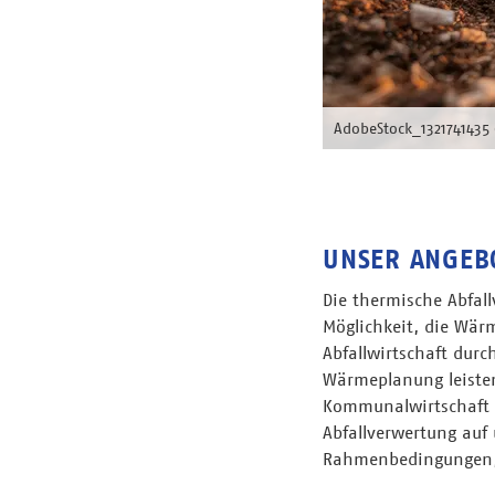
AdobeStock_132174143
UNSER ANGEB
Die thermische Abfal
Möglichkeit, die Wär
Abfallwirtschaft dur
Wärmeplanung leiste
Kommunalwirtschaft a
Abfallverwertung auf
Rahmenbedingungen, F