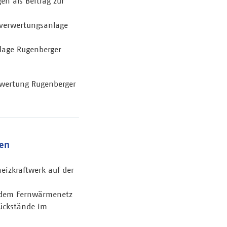
n als Beitrag zur
lverwertungsanlage
lage Rugenberger
rwertung Rugenberger
len
eizkraftwerk auf der
 dem Fernwärmenetz
rückstände im