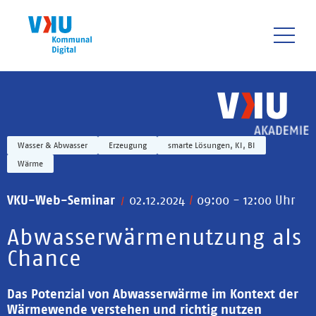
Direkt
zum
Inhalt
HAUPTNAVIGATIO
Wasser & Abwasser
Erzeugung
smarte Lösungen, KI, BI
Wärme
VKU-Web-Seminar
02.12.2024
/
09:00 - 12:00 Uhr
Abwasserwärmenutzung als
Chance
Das Potenzial von Abwasserwärme im Kontext der
Wärmewende verstehen und richtig nutzen