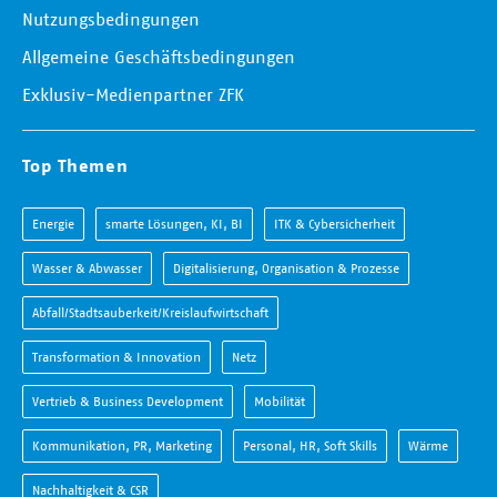
Nutzungsbedingungen
Allgemeine Geschäftsbedingungen
Exklusiv-Medienpartner ZFK
Top Themen
Energie
smarte Lösungen, KI, BI
ITK & Cybersicherheit
Wasser & Abwasser
Digitalisierung, Organisation & Prozesse
Abfall/Stadtsauberkeit/Kreislaufwirtschaft
Transformation & Innovation
Netz
Vertrieb & Business Development
Mobilität
Kommunikation, PR, Marketing
Personal, HR, Soft Skills
Wärme
Nachhaltigkeit & CSR