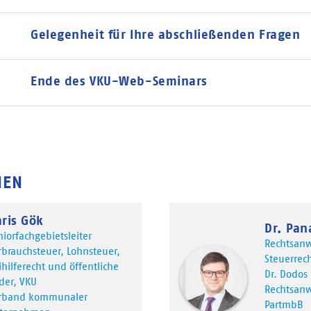
Gelegenheit für Ihre abschließenden Fragen
Ende des VKU-Web-Seminars
NEN
ris Gök
Dr. Pan
niorfachgebietsleiter
Rechtsanw
rbrauchsteuer, Lohnsteuer,
Steuerrech
ihilferecht und öffentliche
Dr. Dodos 
der, VKU
Rechtsanw
rband kommunaler
PartmbB