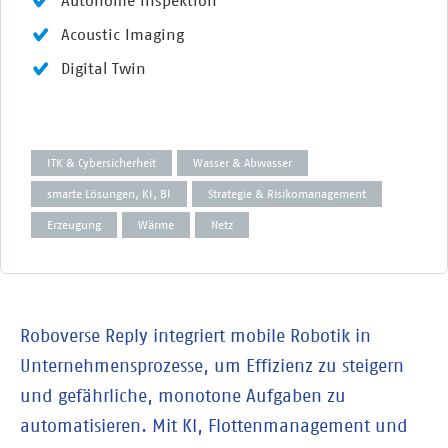
Acoustic Imaging
Digital Twin
ITK & Cybersicherheit
Wasser & Abwasser
smarte Lösungen, KI, BI
Strategie & Risikomanagement
Erzeugung
Wärme
Netz
Roboverse Reply integriert mobile Robotik in
Unternehmensprozesse, um Effizienz zu steigern
und gefährliche, monotone Aufgaben zu
automatisieren. Mit KI, Flottenmanagement und