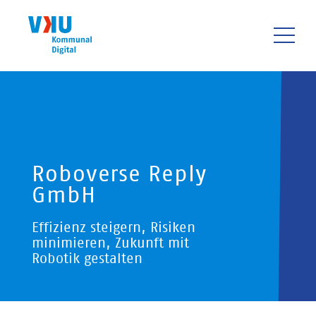
Direkt
zum
Inhalt
HAUPTNAVIGATIO
Roboverse Reply
GmbH
Effizienz steigern, Risiken
minimieren, Zukunft mit
Robotik gestalten