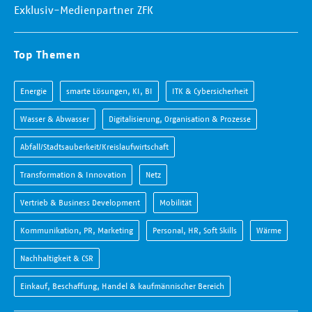
Exklusiv-Medienpartner ZFK
Top Themen
Energie
smarte Lösungen, KI, BI
ITK & Cybersicherheit
Wasser & Abwasser
Digitalisierung, Organisation & Prozesse
Abfall/Stadtsauberkeit/Kreislaufwirtschaft
Transformation & Innovation
Netz
Vertrieb & Business Development
Mobilität
Kommunikation, PR, Marketing
Personal, HR, Soft Skills
Wärme
Nachhaltigkeit & CSR
Einkauf, Beschaffung, Handel & kaufmännischer Bereich