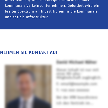
kommunale Verkehrsunternehmen. Gefördert wird ein
breites Spektrum an Investitionen in die kommunale
und soziale Infrastruktur.
NEHMEN SIE KONTAKT AUF
David Michael Näher
Dieser Inhalt ist nur mit
einer KD-plus-
Mitgliedschaft zugänglich.
email@example.com
+00 000 000000
Bei der KfW koordiniere
ich den Vertrieb im...