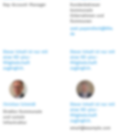
Key-Account-Manager
Kundenbetreuer
kommunale
Unternehmen und
Kommunen
axel.papendieck@kfw.
de
Dieser Inhalt ist nur mit
Dieser Inhalt ist nur mit
einer KD-plus-
einer KD-plus-
Mitgliedschaft
Mitgliedschaft
zugänglich.
zugänglich.
Christian Schmidt
Dieser Inhalt ist nur mit
einer KD-plus-
Direktor Kommunale
Mitgliedschaft
und soziale
zugänglich.
Infrastruktur
email@example.com