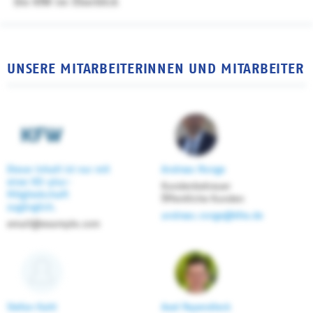
Die KfW im Überblick
UNSERE MITARBEITERINNEN UND MITARBEITER
Dieser Inhalt ist nur mit
Andreas Ronge
einer KD-plus-
Kundenbetreuer
Mitgliedschaft
Öffentliche Kunden
zugänglich.
andreas.ronge@kfw.de
email@example.com
Stefan Kahl
Axel Papendieck