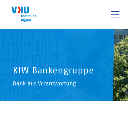
Direkt
zum
Inhalt
HAUPTNAVIGATIO
KfW Bankengruppe
Bank aus Verantwortung