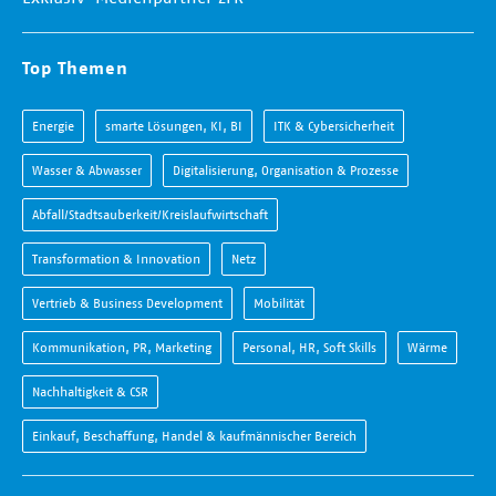
Top Themen
Energie
smarte Lösungen, KI, BI
ITK & Cybersicherheit
Wasser & Abwasser
Digitalisierung, Organisation & Prozesse
Abfall/Stadtsauberkeit/Kreislaufwirtschaft
Transformation & Innovation
Netz
Vertrieb & Business Development
Mobilität
Kommunikation, PR, Marketing
Personal, HR, Soft Skills
Wärme
Nachhaltigkeit & CSR
Einkauf, Beschaffung, Handel & kaufmännischer Bereich