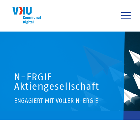
Direkt
zum
Inhalt
HAUPTNAVIGATIO
N-ERGIE
Aktiengesellschaft
ENGAGIERT MIT VOLLER N-ERGIE