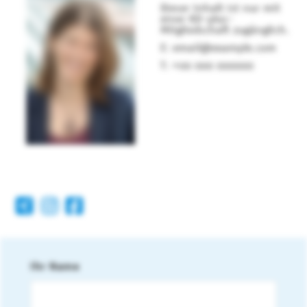
Dieser Inhalt ist nur mit
einer KD-plus-
Mitgliedschaft zugänglich.
email@example.com
+00 000 000000
Ihr Name