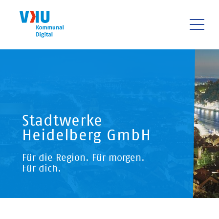
Direkt
zum
Inhalt
HAUPTNAVIGATIO
Stadtwerke
Heidelberg GmbH
Für die Region. Für morgen.
Für dich.