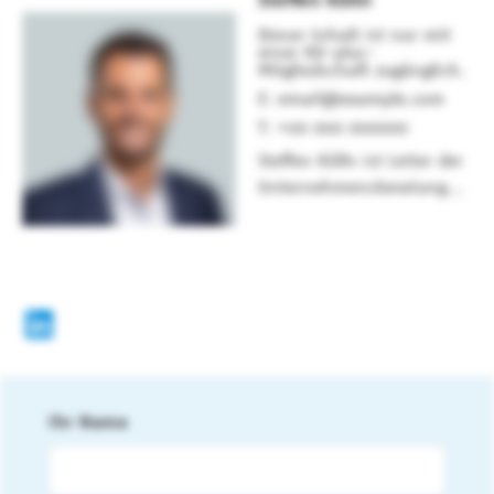
Dieser Inhalt ist nur mit
einer KD-plus-
Mitgliedschaft zugänglich.
email@example.com
+00 000 000000
Steffen Kölln ist Leiter der
Unternehmensberatung...
Ihr Name