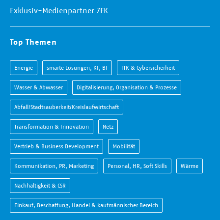
Exklusiv-Medienpartner ZFK
Top Themen
Energie
smarte Lösungen, KI, BI
ITK & Cybersicherheit
Wasser & Abwasser
Digitalisierung, Organisation & Prozesse
Abfall/Stadtsauberkeit/Kreislaufwirtschaft
Transformation & Innovation
Netz
Vertrieb & Business Development
Mobilität
Kommunikation, PR, Marketing
Personal, HR, Soft Skills
Wärme
Nachhaltigkeit & CSR
Einkauf, Beschaffung, Handel & kaufmännischer Bereich