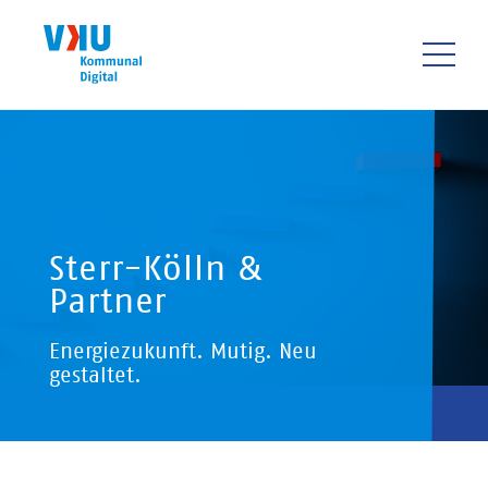
Direkt
zum
Inhalt
HAUPTNAVIGATIO
Sterr-Kölln &
Partner
Energiezukunft. Mutig. Neu
gestaltet.