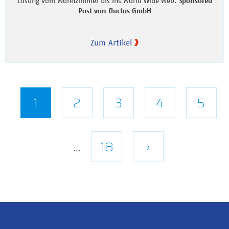
Lösung vom Wohnzimmer bis ins World Wide Web.
Sponsored
Post von fluctus GmbH
Zum Artikel
Seitennummerierung
Aktuelle
1
Seite
2
Seite
3
Seite
4
Seite
5
Seite
Letzte
18
Nächste
›
…
Seite
Seite