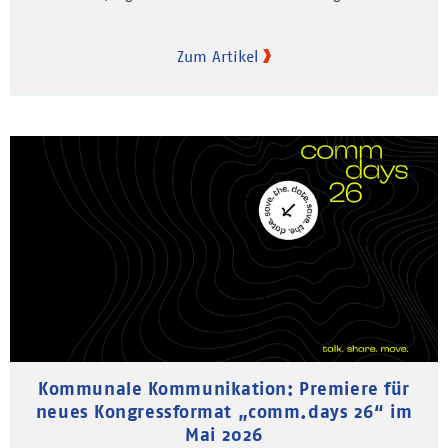
Zum Artikel
Kommunale Kommunikation: Premiere für
neues Kongressformat „comm.days 26“ im
Mai 2026