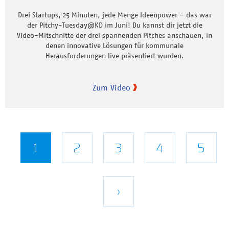
Drei Startups, 25 Minuten, jede Menge Ideenpower – das war
der Pitchy-Tuesday@KD im Juni! Du kannst dir jetzt die
Video-Mitschnitte der drei spannenden Pitches anschauen, in
denen innovative Lösungen für kommunale
Herausforderungen live präsentiert wurden.
Zum Video
Seitennummerierung
Aktuelle
1
Seite
2
Seite
3
Seite
4
Seite
5
Seite
Nächste
›
Seite