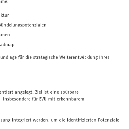
hme:
uktur
 Bündelungspotenzialen
ahmen
oadmap
rundlage für die strategische Weiterentwicklung Ihres
tiert angelegt. Ziel ist eine spürbare
 insbesondere für EVU mit erkennbarem
ung integriert werden, um die identifizierten Potenziale