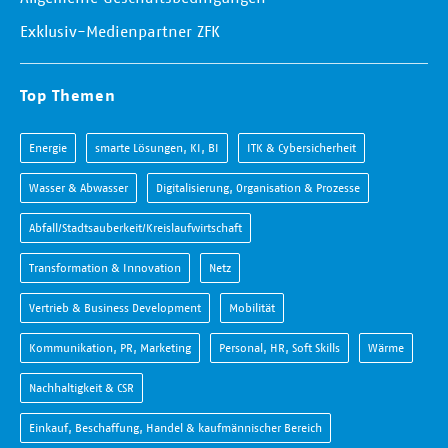
Exklusiv-Medienpartner ZFK
Top Themen
Energie
smarte Lösungen, KI, BI
ITK & Cybersicherheit
Wasser & Abwasser
Digitalisierung, Organisation & Prozesse
Abfall/Stadtsauberkeit/Kreislaufwirtschaft
Transformation & Innovation
Netz
Vertrieb & Business Development
Mobilität
Kommunikation, PR, Marketing
Personal, HR, Soft Skills
Wärme
Nachhaltigkeit & CSR
Einkauf, Beschaffung, Handel & kaufmännischer Bereich