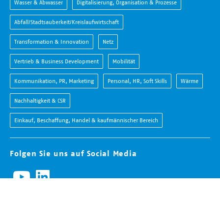
Wasser & Abwasser
Digitalisierung, Organisation & Prozesse
Abfall/Stadtsauberkeit/Kreislaufwirtschaft
Transformation & Innovation
Netz
Vertrieb & Business Development
Mobilität
Kommunikation, PR, Marketing
Personal, HR, Soft Skills
Wärme
Nachhaltigkeit & CSR
Einkauf, Beschaffung, Handel & kaufmännischer Bereich
Folgen Sie uns auf Social Media