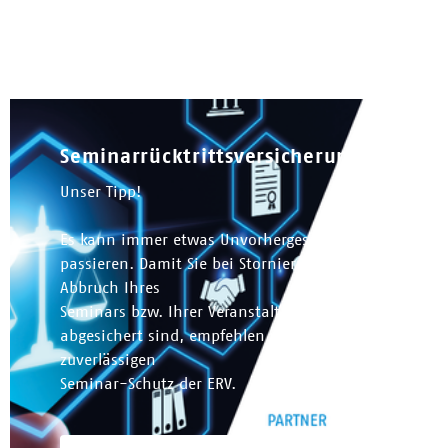
Seminarrücktrittsversicherung
Unser Tipp!
Es kann immer etwas Unvorhergesehenes
passieren. Damit Sie bei Stornierung oder
Abbruch Ihres
Seminars bzw. Ihrer Veranstaltung finanziell
abgesichert sind, empfehlen wir Ihnen den
zuverlässigen
Seminar-Schutz der ERV.