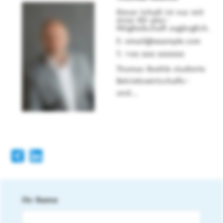
Dieser Inhalt ist nur mit
einer KD-plus-
Mitgliedschaft zugänglich.
email@example.com
+00 000 000000
Thomas Roehle studierte
Betriebswirtschafts-
und...
Ihr Name