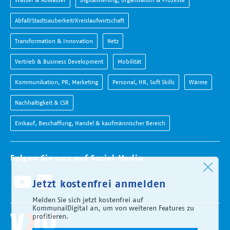
Abfall/Stadtsauberkeit/Kreislaufwirtschaft
Transformation & Innovation
Netz
Vertrieb & Business Development
Mobilität
Kommunikation, PR, Marketing
Personal, HR, Soft Skills
Wärme
Nachhaltigkeit & CSR
Einkauf, Beschaffung, Handel & kaufmännischer Bereich
Folgen Sie uns auf Social Media
Jetzt kostenfrei anmelden
Melden Sie sich jetzt kostenfrei auf
KommunalDigital an, um von weiteren Features zu
profitieren.