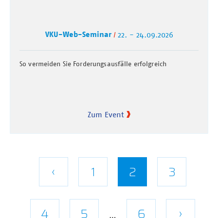
VKU-Web-Seminar
22. - 24.09.2026
So vermeiden Sie Forderungsausfälle erfolgreich
Zum Event
Seitennummerierung
Vorherige
‹
Seite
1
Aktuelle
2
Seite
3
Seite
Seite
Seite
4
Seite
5
Letzte
6
Nächs
›
…