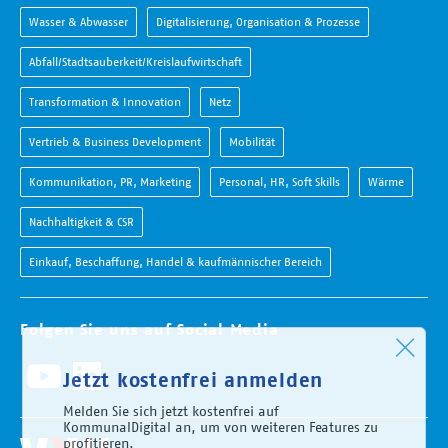
Wasser & Abwasser
Digitalisierung, Organisation & Prozesse
Abfall/Stadtsauberkeit/Kreislaufwirtschaft
Transformation & Innovation
Netz
Vertrieb & Business Development
Mobilität
Kommunikation, PR, Marketing
Personal, HR, Soft Skills
Wärme
Nachhaltigkeit & CSR
Einkauf, Beschaffung, Handel & kaufmännischer Bereich
Folgen Sie uns auf Social Media
Jetzt kostenfrei anmelden
Melden Sie sich jetzt kostenfrei auf
KommunalDigital an, um von weiteren Features zu
profitieren.