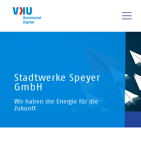
Direkt
zum
Inhalt
HAUPTNAVIGATIO
Stadtwerke Speyer
GmbH
Wir haben die Energie für die
Zukunft