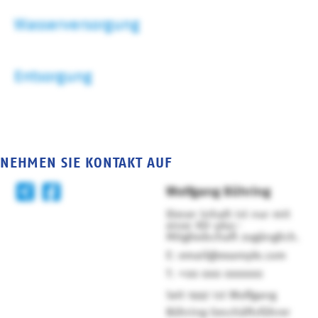
Wasserversorgung
Entsorgung
NEHMEN SIE KONTAKT AUF
Wolfgang Bühring
Dieser Inhalt ist nur mit
einer KD-plus-
Mitgliedschaft zugänglich.
email@example.com
+00 000 000000
Seit 1997 ist Wolfgang
Bühring Geschäftsführer