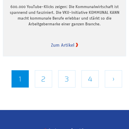
600.000 YouTube-Klicks zeigen: Die Kommunalwirtschaft ist
spannend und fasziniert. Die VKU-Initiative KOMMUNAL KANN
macht kommunale Berufe erlebbar und stärkt so die
Arbeitgebermarke einer ganzen Branche.
Zum Artikel
Seitennummerierung
Aktuelle
1
Seite
2
Seite
3
Seite
4
Näch
›
Seite
Seite