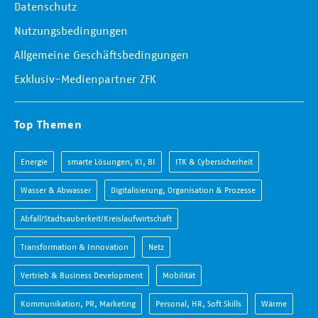
Datenschutz
Nutzungsbedingungen
Allgemeine Geschäftsbedingungen
Exklusiv-Medienpartner ZFK
Top Themen
Energie
smarte Lösungen, KI, BI
ITK & Cybersicherheit
Wasser & Abwasser
Digitalisierung, Organisation & Prozesse
Abfall/Stadtsauberkeit/Kreislaufwirtschaft
Transformation & Innovation
Netz
Vertrieb & Business Development
Mobilität
Kommunikation, PR, Marketing
Personal, HR, Soft Skills
Wärme