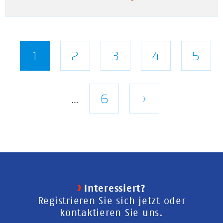
Seitennummerierung
Aktuelle
1
Seite
2
Seite
3
Seite
4
Seite
5
Seite
Letzte
6
Nächste
›
…
Seite
Seite
Interessiert?
Registrieren Sie sich jetzt oder
kontaktieren Sie uns.