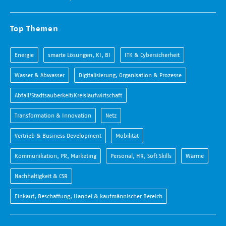
Top Themen
Energie
smarte Lösungen, KI, BI
ITK & Cybersicherheit
Wasser & Abwasser
Digitalisierung, Organisation & Prozesse
Abfall/Stadtsauberkeit/Kreislaufwirtschaft
Transformation & Innovation
Netz
Vertrieb & Business Development
Mobilität
Kommunikation, PR, Marketing
Personal, HR, Soft Skills
Wärme
Nachhaltigkeit & CSR
Einkauf, Beschaffung, Handel & kaufmännischer Bereich