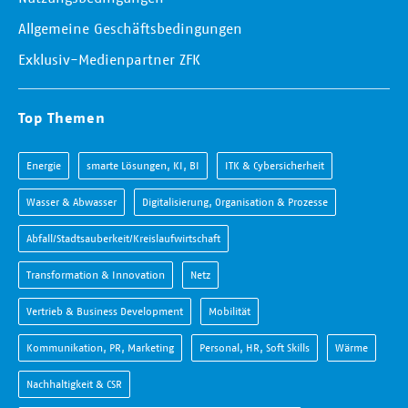
Allgemeine Geschäftsbedingungen
Exklusiv-Medienpartner ZFK
Top Themen
Energie
smarte Lösungen, KI, BI
ITK & Cybersicherheit
Wasser & Abwasser
Digitalisierung, Organisation & Prozesse
Abfall/Stadtsauberkeit/Kreislaufwirtschaft
Transformation & Innovation
Netz
Vertrieb & Business Development
Mobilität
Kommunikation, PR, Marketing
Personal, HR, Soft Skills
Wärme
Nachhaltigkeit & CSR