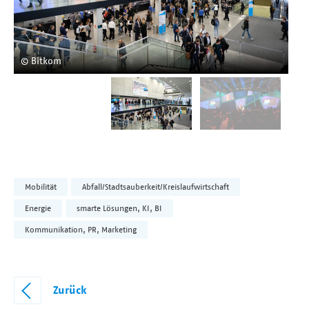
© 
© Bitkom
Mobilität
Abfall/Stadtsauberkeit/Kreislaufwirtschaft
Energie
smarte Lösungen, KI, BI
Kommunikation, PR, Marketing
Zurück