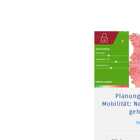
Planung
Mobilität: N
geh
1