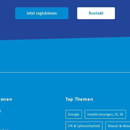
Jetzt registrieren
Kontakt
ionen
Top Themen
m
Energie
smarte Lösungen, KI, BI
ITK & Cybersicherheit
Wasser & Abwa