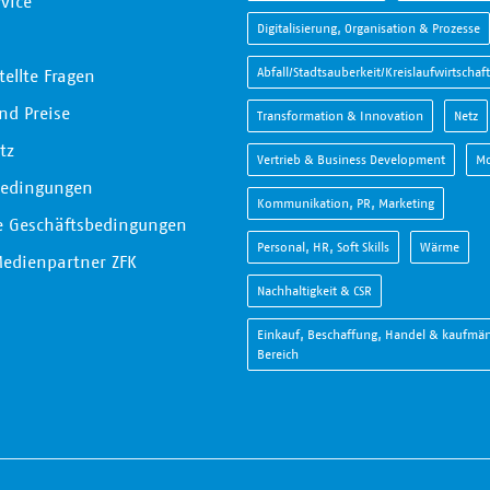
vice
Digitalisierung, Organisation & Prozesse
Abfall/Stadtsauberkeit/Kreislaufwirtschaft
tellte Fragen
nd Preise
Transformation & Innovation
Netz
tz
Vertrieb & Business Development
Mo
bedingungen
Kommunikation, PR, Marketing
e Geschäftsbedingungen
Personal, HR, Soft Skills
Wärme
Medienpartner ZFK
Nachhaltigkeit & CSR
Einkauf, Beschaffung, Handel & kaufmän
Bereich