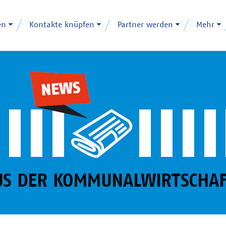
en
Kontakte knüpfen
Partner werden
Mehr
News
Berater-Datenbank
eVergabe-Portal
VKU-Web-Seminare
Events
Karriere
Aktuelle Informationen -
Unternehmen mit passendem
Vergabeverfahren anlegen
Übersicht aller Online-Events
Event-Partner werden
WIIIIIIIR freuen uns auf dich!
jederzeit online lesen
Beratungsschwerpunkt finden
(ein Service für VKU-
Mitgliedsunternehmen)
VKU-
Marktplatz
Marktplatzangebote
Zertifizierungslehrgänge
Lösungen für Ihr Unternehmen
Eigene Angebote inserieren
In wenigen Schritten zu Ihrem
finden / anbieten
Zertifikat!
Kundenservice