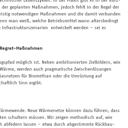
echnischer Lebenszyklen. In der Praxis gibt es in der Kurz-
h der geplanten Maßnahmen, jedoch fehlt in der Regel der
langfristig notwendigen Maßnahmen und die damit verbunden
wenn man weiß, welche Betriebsmittel wann altersbedingt
 Infrastrukturszenarien entwickelt werden – sei es
No-Regret-Maßnahmen
ngspfad möglich ist. Neben ambitionierten Zielbildern, wie
e Wärme, werden auch pragmatische Zwischenlösungen
n Gasnetzen für Biomethan oder die Umrüstung auf
haftlich Sinn ergibt.
er Wärmewende. Neue Wärmenetze können dazu führen, dass
ten schultern müssen. Wir zeigen methodisch auf, wie
isch abfedern lassen – etwa durch abgestimmte Rückbau-