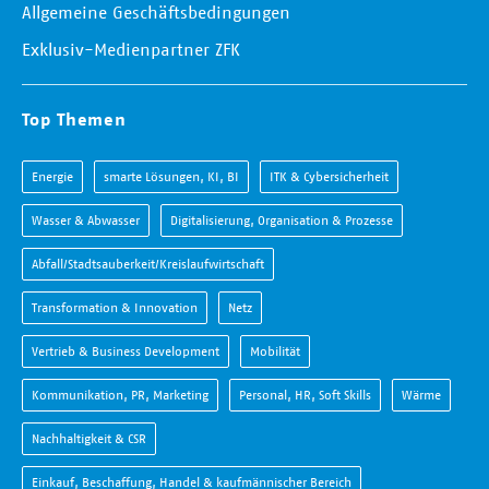
Allgemeine Geschäftsbedingungen
Exklusiv-Medienpartner ZFK
Top Themen
Energie
smarte Lösungen, KI, BI
ITK & Cybersicherheit
Wasser & Abwasser
Digitalisierung, Organisation & Prozesse
Abfall/Stadtsauberkeit/Kreislaufwirtschaft
Transformation & Innovation
Netz
Vertrieb & Business Development
Mobilität
Kommunikation, PR, Marketing
Personal, HR, Soft Skills
Wärme
Nachhaltigkeit & CSR
Einkauf, Beschaffung, Handel & kaufmännischer Bereich