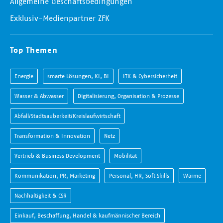
Allgemeine Geschäftsbedingungen
Exklusiv-Medienpartner ZFK
Top Themen
Energie
smarte Lösungen, KI, BI
ITK & Cybersicherheit
Wasser & Abwasser
Digitalisierung, Organisation & Prozesse
Abfall/Stadtsauberkeit/Kreislaufwirtschaft
Transformation & Innovation
Netz
Vertrieb & Business Development
Mobilität
Kommunikation, PR, Marketing
Personal, HR, Soft Skills
Wärme
Nachhaltigkeit & CSR
Einkauf, Beschaffung, Handel & kaufmännischer Bereich