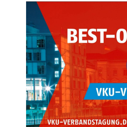
Video
Url