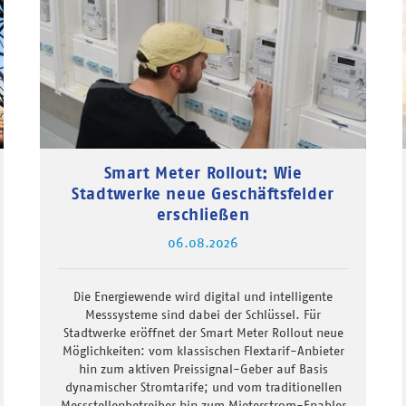
Smart Meter Rollout: Wie
Stadtwerke neue Geschäftsfelder
erschließen
06.08.2026
Die Energiewende wird digital und intelligente
Messsysteme sind dabei der Schlüssel. Für
Stadtwerke eröffnet der Smart Meter Rollout neue
Möglichkeiten: vom klassischen Flextarif-Anbieter
hin zum aktiven Preissignal-Geber auf Basis
dynamischer Stromtarife; und vom traditionellen
Messstellenbetreiber hin zum Mieterstrom-Enabler