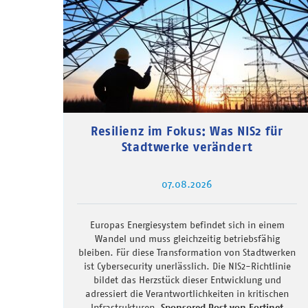
Resilienz im Fokus: Was NIS2 für
Stadtwerke verändert
07.08.2026
Europas Energiesystem befindet sich in einem
Wandel und muss gleichzeitig betriebsfähig
bleiben. Für diese Transformation von Stadtwerken
ist Cybersecurity unerlässlich. Die NIS2-Richtlinie
bildet das Herzstück dieser Entwicklung und
adressiert die Verantwortlichkeiten in kritischen
Infrastrukturen.
Sponsored Post von Fortinet