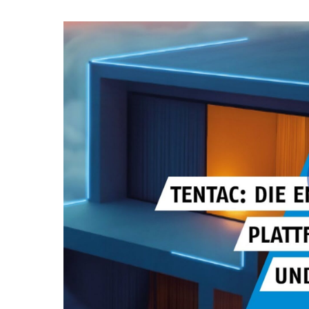
Video
Url