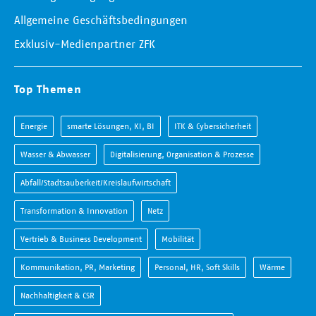
Allgemeine Geschäftsbedingungen
Exklusiv-Medienpartner ZFK
Top Themen
Energie
smarte Lösungen, KI, BI
ITK & Cybersicherheit
Wasser & Abwasser
Digitalisierung, Organisation & Prozesse
Abfall/Stadtsauberkeit/Kreislaufwirtschaft
Transformation & Innovation
Netz
Vertrieb & Business Development
Mobilität
Kommunikation, PR, Marketing
Personal, HR, Soft Skills
Wärme
Nachhaltigkeit & CSR