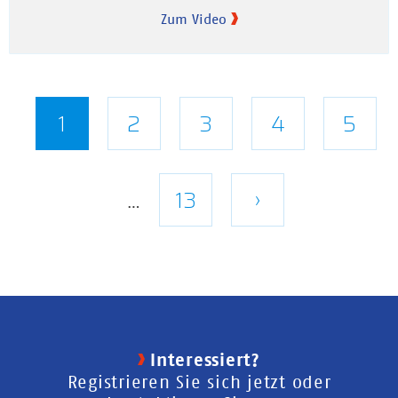
Zum Video
Seitennummerierung
Aktuelle
1
Seite
2
Seite
3
Seite
4
Seite
5
Seite
Letzte
13
Nächste
›
…
Seite
Seite
Interessiert?
Registrieren Sie sich jetzt oder