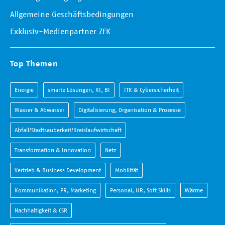
Allgemeine Geschäftsbedingungen
Exklusiv-Medienpartner ZFK
Top Themen
Energie
smarte Lösungen, KI, BI
ITK & Cybersicherheit
Wasser & Abwasser
Digitalisierung, Organisation & Prozesse
Abfall/Stadtsauberkeit/Kreislaufwirtschaft
Transformation & Innovation
Netz
Vertrieb & Business Development
Mobilität
Kommunikation, PR, Marketing
Personal, HR, Soft Skills
Wärme
Nachhaltigkeit & CSR