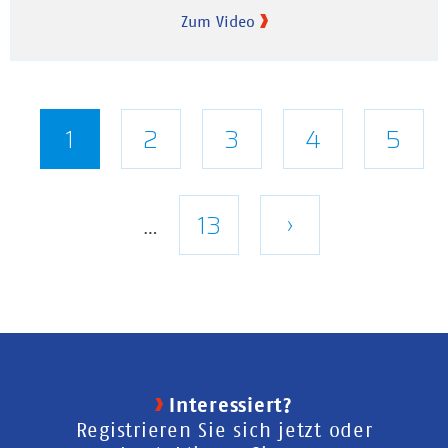
Zum Video
Seitennummerierung
Aktuelle
1
Seite
2
Seite
3
Seite
4
Seite
5
Seite
Letzte
13
Nächste
›
…
Seite
Seite
Interessiert?
Registrieren Sie sich jetzt oder