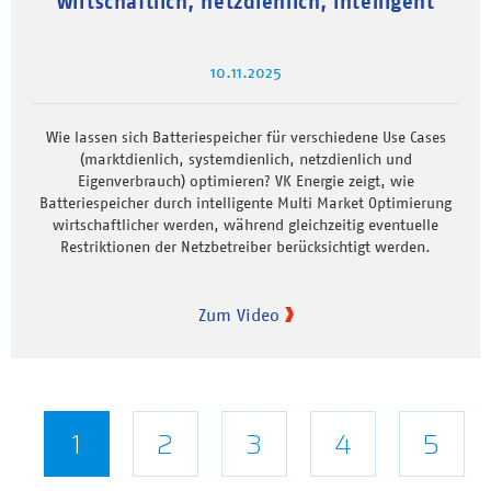
wirtschaftlich, netzdienlich, intelligent
10.11.2025
Wie lassen sich Batteriespeicher für verschiedene Use Cases
(marktdienlich, systemdienlich, netzdienlich und
Eigenverbrauch) optimieren? VK Energie zeigt, wie
Batteriespeicher durch intelligente Multi Market Optimierung
wirtschaftlicher werden, während gleichzeitig eventuelle
Restriktionen der Netzbetreiber berücksichtigt werden.
Zum Video
Seitennummerierung
Aktuelle
1
Seite
2
Seite
3
Seite
4
Seite
5