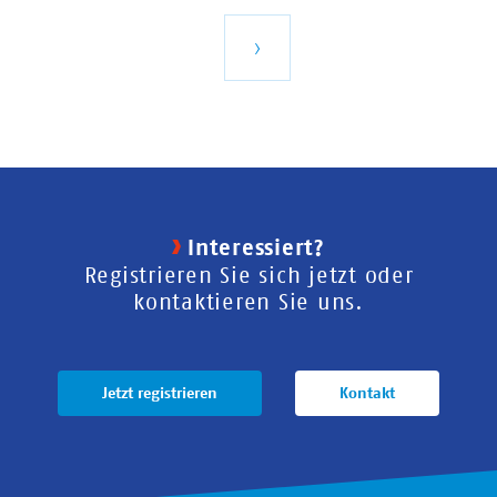
Seite
Nächste
›
Seite
Interessiert?
Registrieren Sie sich jetzt oder
kontaktieren Sie uns.
Jetzt registrieren
Kontakt