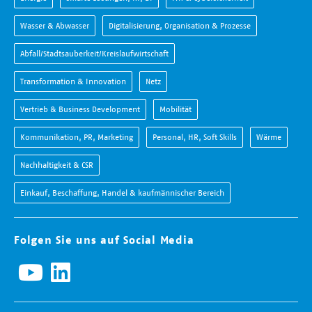
Wasser & Abwasser
Digitalisierung, Organisation & Prozesse
Abfall/Stadtsauberkeit/Kreislaufwirtschaft
Transformation & Innovation
Netz
Vertrieb & Business Development
Mobilität
Kommunikation, PR, Marketing
Personal, HR, Soft Skills
Wärme
Nachhaltigkeit & CSR
Einkauf, Beschaffung, Handel & kaufmännischer Bereich
Folgen Sie uns auf Social Media