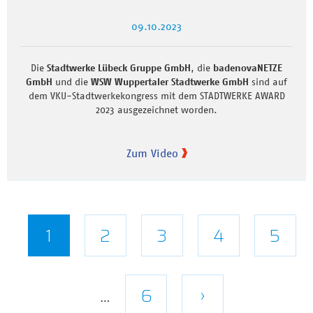
09.10.2023
Die
Stadtwerke Lübeck Gruppe GmbH
, die
badenovaNETZE
GmbH
und die
WSW Wuppertaler Stadtwerke GmbH
sind auf
dem VKU-Stadtwerkekongress mit dem STADTWERKE AWARD
2023 ausgezeichnet worden.
Zum Video
Seitennummerierung
Aktuelle
1
Seite
2
Seite
3
Seite
4
Seite
5
Seite
Letzte
6
Nächste
›
…